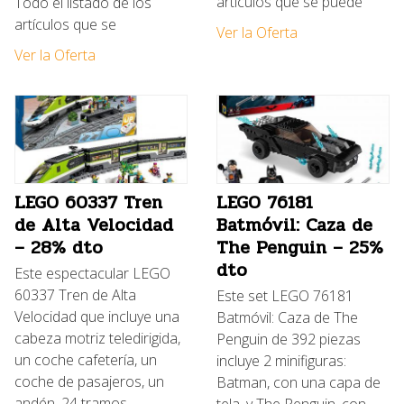
artículos que se puede
Todo el listado de los
artículos que se
Ver la Oferta
Ver la Oferta
LEGO 60337 Tren
LEGO 76181
de Alta Velocidad
Batmóvil: Caza de
– 28% dto
The Penguin – 25%
dto
Este espectacular LEGO
60337 Tren de Alta
Este set LEGO 76181
Velocidad que incluye una
Batmóvil: Caza de The
cabeza motriz teledirigida,
Penguin de 392 piezas
un coche cafetería, un
incluye 2 minifiguras:
coche de pasajeros, un
Batman, con una capa de
andén, 24 tramos