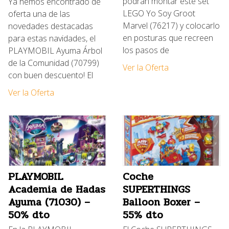
podran montar este set
Ya hemos encontrado de
LEGO Yo Soy Groot
oferta una de las
Marvel (76217) y colocarlo
novedades destacadas
en posturas que recreen
para estas navidades, el
los pasos de
PLAYMOBIL Ayuma Árbol
de la Comunidad (70799)
Ver la Oferta
con buen descuento! El
Ver la Oferta
PLAYMOBIL
Coche
Academia de Hadas
SUPERTHINGS
Ayuma (71030) –
Balloon Boxer –
50% dto
55% dto