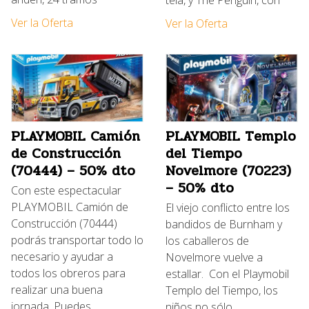
tela, y The Penguin, con
Ver la Oferta
Ver la Oferta
PLAYMOBIL Camión
PLAYMOBIL Templo
de Construcción
del Tiempo
(70444) – 50% dto
Novelmore (70223)
– 50% dto
Con este espectacular
PLAYMOBIL Camión de
El viejo conflicto entre los
Construcción (70444)
bandidos de Burnham y
podrás transportar todo lo
los caballeros de
necesario y ayudar a
Novelmore vuelve a
todos los obreros para
estallar. Con el Playmobil
realizar una buena
Templo del Tiempo, los
jornada. Puedes
niños no sólo