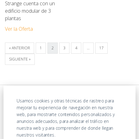
Strange cuenta con un
edificio modular de 3
plantas
Ver la Oferta
« ANTERIOR
1
2
3
4
…
17
SIGUIENTE »
Usamos cookies y otras técnicas de rastreo para
mejorar tu experiencia de navegación en nuestra
web, para mostrarte contenidos personalizados y
anuncios adecuados, para analizar el tráfico en
nuestra web y para comprender de donde llegan
nuestros visitantes.
https://ofertasenjuguetes.com/privacy-policy/