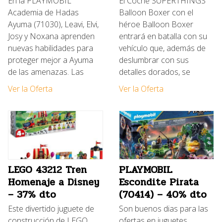
En la PLAYMOBIL
El Coche SUPERTHINGS
Academia de Hadas
Balloon Boxer con el
Ayuma (71030), Leavi, Elvi,
héroe Balloon Boxer
Josy y Noxana aprenden
entrará en batalla con su
nuevas habilidades para
vehículo que, además de
proteger mejor a Ayuma
deslumbrar con sus
de las amenazas. Las
detalles dorados, se
Ver la Oferta
Ver la Oferta
LEGO 43212 Tren
PLAYMOBIL
Homenaje a Disney
Escondite Pirata
– 37% dto
(70414) – 40% dto
Este divertido juguete de
Son buenos dias para las
construcción de LEGO
ofertas en juguetes