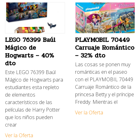
LEGO 76399 Baúl
PLAYMOBIL 70449
Mágico de
Carruaje Romántico
Hogwarts – 40%
– 32% dto
dto
Las cosas se ponen muy
románticas en el paseo
Este LEGO 76399 Baúl
con el PLAYMOBIL 70449
Mágico de Hogwarts para
Carruaje Romántico de la
estudiantes esta repleto
princesa Betty y el príncipe
de elementos
Freddy. Mientras el
característicos de las
películas de Harry Potter
Ver la Oferta
que los niños pueden
crear
Ver la Oferta