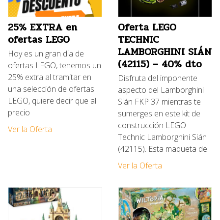
25% EXTRA en
Oferta LEGO
ofertas LEGO
TECHNIC
LAMBORGHINI SIÁN
Hoy es un gran dia de
(42115) – 40% dto
ofertas LEGO, tenemos un
25% extra al tramitar en
Disfruta del imponente
una selección de ofertas
aspecto del Lamborghini
LEGO, quiere decir que al
Sián FKP 37 mientras te
precio
sumerges en este kit de
construcción LEGO
Ver la Oferta
Technic Lamborghini Sián
(42115). Esta maqueta de
Ver la Oferta