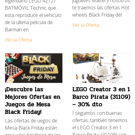
juguetes Mattel y nosotros
legendario LEGO 42127
te traemos las ofertas Hot
BATMÓVIL Technic que
wheels Black Friday del
esta reproduce el vehiculo
de la última pelicula de
Ver la Oferta
Barman en
Ver la Oferta
¡Descubre las
LEGO Creator 3 en 1
Mejores Ofertas en
Barco Pirata (31109)
Juegos de Mesa
– 30% dto
Black Friday!
I seguimos con buenas
ofertas, también tenemos
Las ofertas de uegos de
el LEGO Creator 3 en 1
Mesa Black Friday están
Barco Pirata (31109) con
aquí, y los fanáticos de los