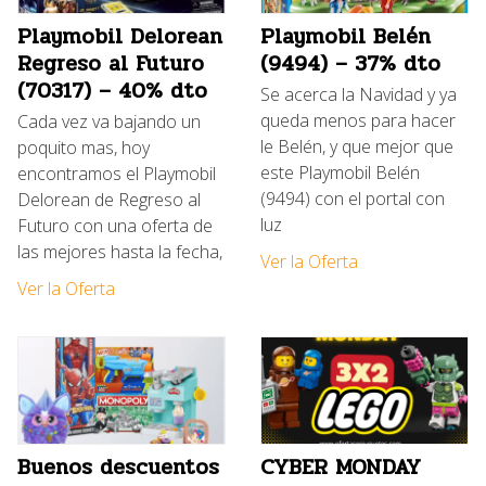
Playmobil Delorean
Playmobil Belén
Regreso al Futuro
(9494) – 37% dto
(70317) – 40% dto
Se acerca la Navidad y ya
queda menos para hacer
Cada vez va bajando un
le Belén, y que mejor que
poquito mas, hoy
este Playmobil Belén
encontramos el Playmobil
(9494) con el portal con
Delorean de Regreso al
luz
Futuro con una oferta de
las mejores hasta la fecha,
Ver la Oferta
Ver la Oferta
Buenos descuentos
CYBER MONDAY