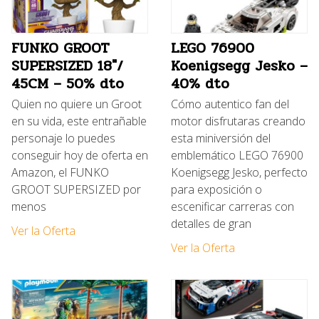
FUNKO GROOT
LEGO 76900
SUPERSIZED 18″/
Koenigsegg Jesko –
45CM – 50% dto
40% dto
Quien no quiere un Groot
Cómo autentico fan del
en su vida, este entrañable
motor disfrutaras creando
personaje lo puedes
esta miniversión del
conseguir hoy de oferta en
emblemático LEGO 76900
Amazon, el FUNKO
Koenigsegg Jesko, perfecto
GROOT SUPERSIZED por
para exposición o
menos
escenificar carreras con
detalles de gran
Ver la Oferta
Ver la Oferta