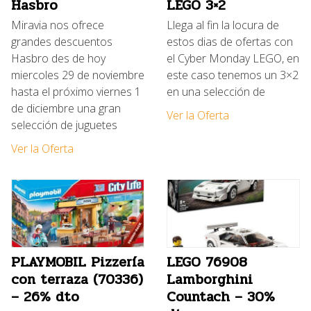
Hasbro
LEGO 3×2
Miravia nos ofrece
Llega al fin la locura de
grandes descuentos
estos dias de ofertas con
Hasbro des de hoy
el Cyber Monday LEGO, en
miercoles 29 de noviembre
este caso tenemos un 3×2
hasta el próximo viernes 1
en una selección de
de diciembre una gran
Ver la Oferta
selección de juguetes
Ver la Oferta
PLAYMOBIL Pizzería
LEGO 76908
con terraza (70336)
Lamborghini
– 26% dto
Countach – 30%