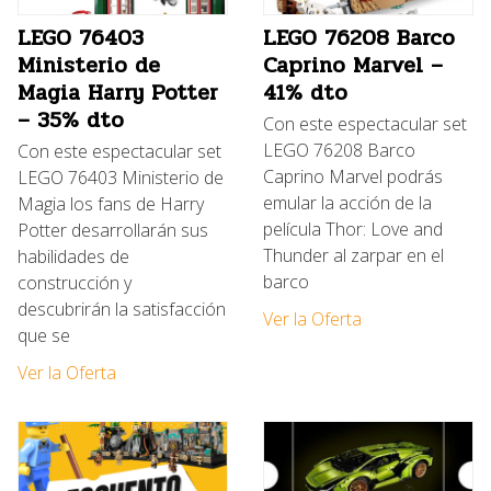
LEGO 76403
LEGO 76208 Barco
Ministerio de
Caprino Marvel –
Magia Harry Potter
41% dto
– 35% dto
Con este espectacular set
LEGO 76208 Barco
Con este espectacular set
Caprino Marvel podrás
LEGO 76403 Ministerio de
emular la acción de la
Magia los fans de Harry
película Thor: Love and
Potter desarrollarán sus
Thunder al zarpar en el
habilidades de
barco
construcción y
descubrirán la satisfacción
Ver la Oferta
que se
Ver la Oferta