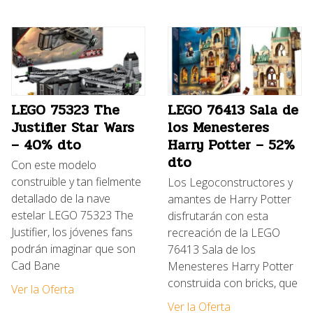
LEGO 75323 The
LEGO 76413 Sala de
Justifier Star Wars
los Menesteres
– 40% dto
Harry Potter – 52%
dto
Con este modelo
construible y tan fielmente
Los Legoconstructores y
detallado de la nave
amantes de Harry Potter
estelar LEGO 75323 The
disfrutarán con esta
Justifier, los jóvenes fans
recreación de la LEGO
podrán imaginar que son
76413 Sala de los
Cad Bane
Menesteres Harry Potter
construida con bricks, que
Ver la Oferta
Ver la Oferta