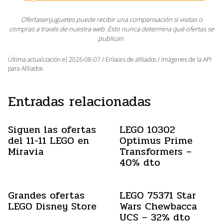
Ofertasenjuguetes puede recibir una compensación si visitas o
compras a través de nuestra web. Esto nunca determina qué ofertas se
publican.
Última actualización el 2026-08-07 / Enlaces de afiliados / Imágenes de la API
para Afiliados
Entradas relacionadas
Siguen las ofertas
LEGO 10302
del 11-11 LEGO en
Optimus Prime
Miravia
Transformers –
40% dto
Grandes ofertas
LEGO 75371 Star
LEGO Disney Store
Wars Chewbacca
UCS – 32% dto