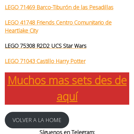
LEGO 71469 Barco-Tiburón de las Pesadillas
LEGO 41748 Friends Centro Comunitario de
Heartlake City
LEGO 75308 R2D2 UCS Star Wars
LEGO 71043 Castillo Harry Potter
Muchos mas sets des de
aquí
VOLVER A LA HOME
Síguenos en Telegram: