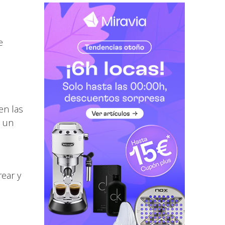
e
en las
a un
rear y