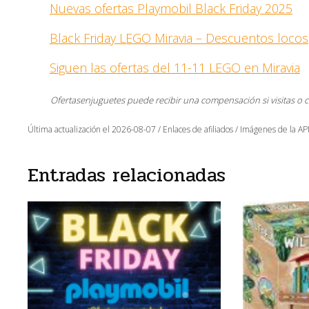
Nuevas ofertas Playmobil Black Friday 2025
Black Friday LEGO Miravia – Descuentos locos
Siguen las ofertas del 11-11 LEGO en Miravia
Ofertasenjuguetes puede recibir una compensación si visitas o 
Última actualización el 2026-08-07 / Enlaces de afiliados / Imágenes de la API
Entradas relacionadas