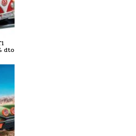
T1
% dto