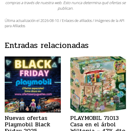
compras a través de nuestra web. Esto nunca determina qué ofertas se
publican.
Última actualización el 2026-08-10 / Enlaces de afiliados / Imágenes de la API
para Afiliados
Entradas relacionadas
Nuevas ofertas
PLAYMOBIL 71013
Playmobil Black
Casa en el árbol
Friday 2025
Wiltopia – 47% dto