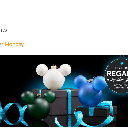
nto
er Monday.