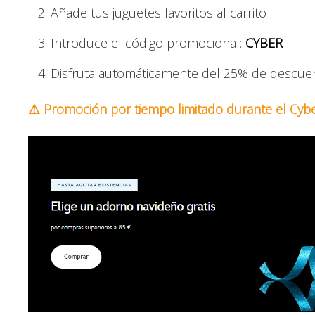
Añade tus juguetes favoritos al carrito
Introduce el código promocional:
CYBER
Disfruta automáticamente del 25% de descue
⚠️ Promoción por tiempo limitado durante el Cyb