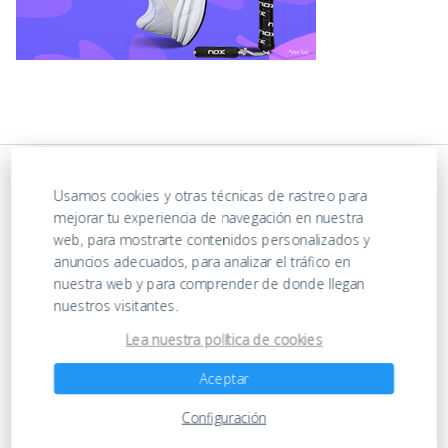
Usamos cookies y otras técnicas de rastreo para
mejorar tu experiencia de navegación en nuestra
web, para mostrarte contenidos personalizados y
anuncios adecuados, para analizar el tráfico en
nuestra web y para comprender de donde llegan
nuestros visitantes.
https://ofertasenjuguetes.com/privacy-policy/
Lea nuestra política de cookies
Aceptar
Ofertas en Juguetes
Configuración