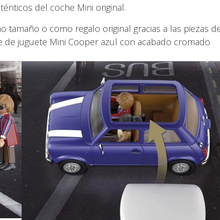
ténticos del coche Mini original.
 tamaño o como regalo original gracias a las piezas de
coche de juguete Mini Cooper azul con acabado cromado