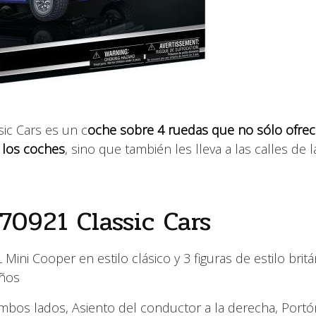
ic Cars es un c
oche sobre 4 ruedas que no sólo ofre
e los coches
, sino que también les lleva a las calles de l
0921 Classic Cars
ni Cooper en estilo clásico y 3 figuras de estilo britá
eños
bos lados, Asiento del conductor a la derecha, Portó