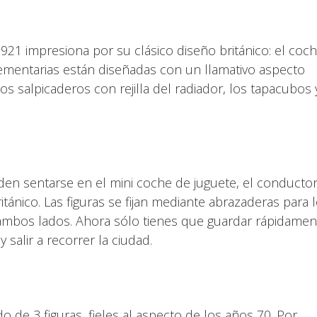
1 impresiona por su clásico diseño británico: el coc
lementarias están diseñadas con un llamativo aspecto
os salpicaderos con rejilla del radiador, los tapacubos 
den sentarse en el mini coche de juguete, el conductor
tánico. Las figuras se fijan mediante abrazaderas para 
 ambos lados. Ahora sólo tienes que guardar rápidamen
 salir a recorrer la ciudad.
de 3 figuras, fieles al aspecto de los años 70. Por