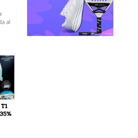
i
da al
 T1
 35%