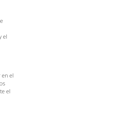
he
y el
 en el
los
te el