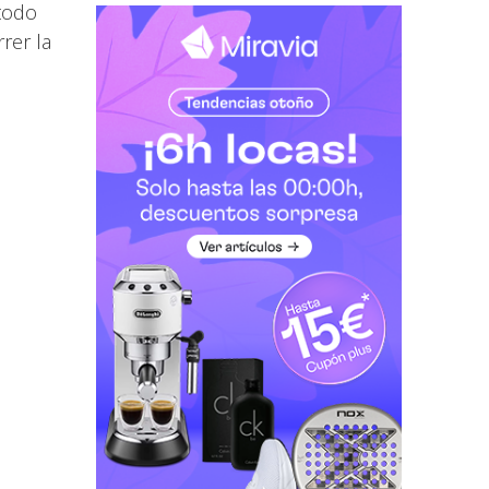
 todo
rrer la