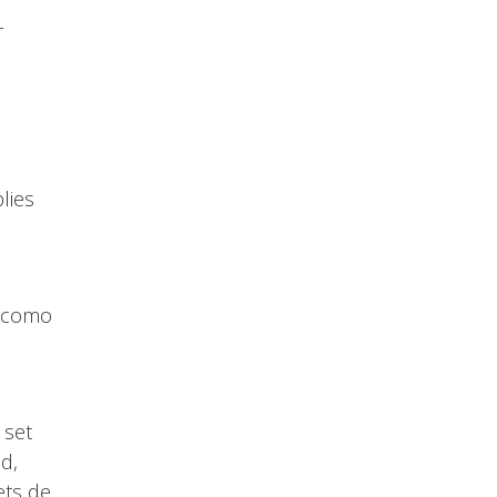
-
lies
, como
 set
d,
ets de