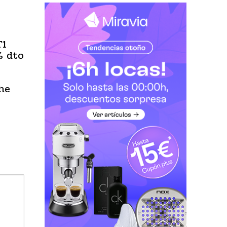
T1
% dto
he