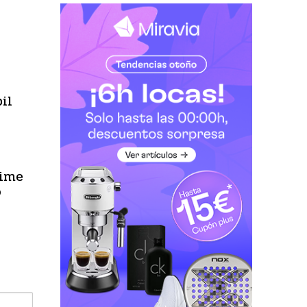
il
rime
o