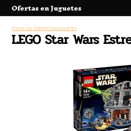
Saltar
Ofertas en Juguetes
al
contenido
TODAS LAS OFERTAS EN JUGUETES
LEGO Star Wars Estre