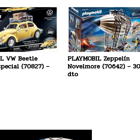
L VW Beetle
PLAYMOBIL Zeppelín
special (70827) –
Novelmore (70642) – 3
dto