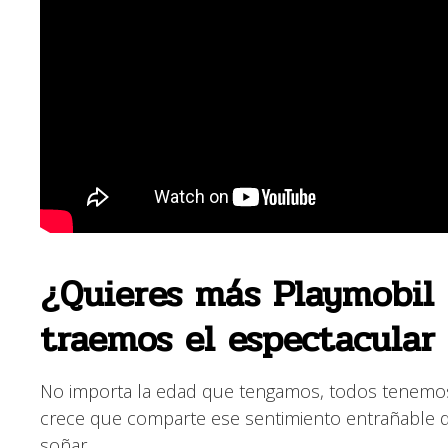
¿Quieres más Playmobil 
traemos el espectacular
No importa la edad que tengamos, todos tenemos
crece que comparte ese sentimiento entrañable d
soñar.