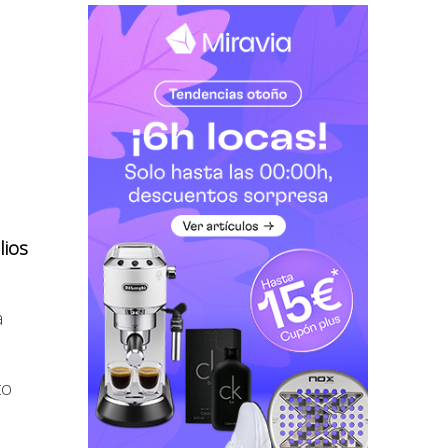
lios
a
to