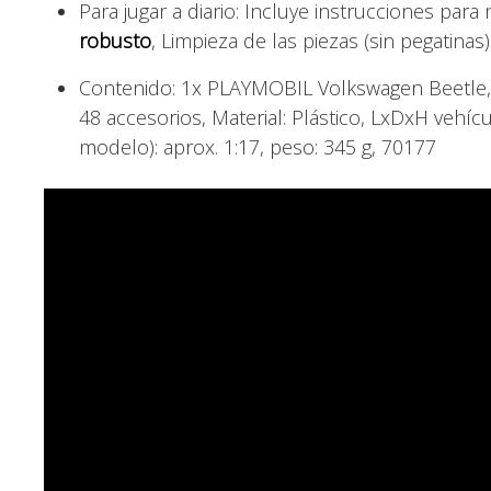
Para jugar a diario: Incluye instrucciones par
robusto
, Limpieza de las piezas (sin pegatinas
Contenido: 1x PLAYMOBIL Volkswagen Beetle, j
48 accesorios, Material: Plástico, LxDxH vehí
modelo): aprox. 1:17, peso: 345 g, 70177