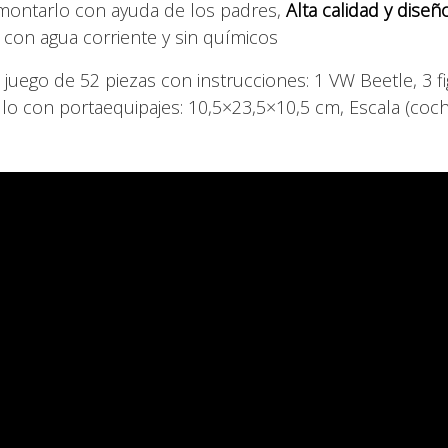
a montarlo con ayuda de los padres,
Alta calidad y diseñ
) con agua corriente y sin químicos
uego de 52 piezas con instrucciones: 1 VW Beetle, 3 fi
culo con portaequipajes: 10,5×23,5×10,5 cm, Escala (coc