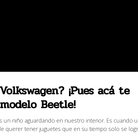
Volkswagen? ¡Pues acá te
 modelo Beetle!
 un niño aguardando en nuestro interior. Es cuando 
e querer tener juguetes que en su tiempo solo se log