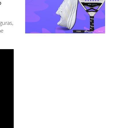
o
guras,
he