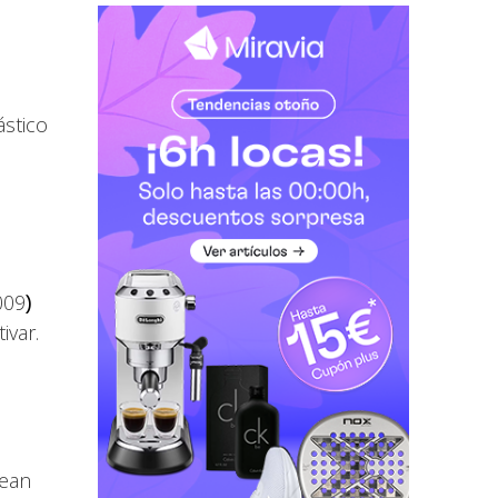
ástico
009
)
ivar.
rean