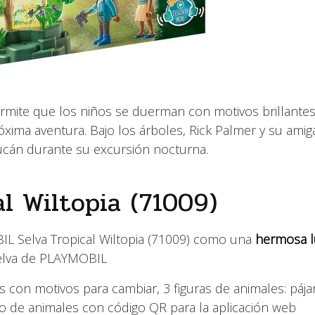
mite que los niños se duerman con motivos brillantes
óxima aventura. Bajo los árboles, Rick Palmer y su amig
tucán durante su excursión nocturna.
l Wiltopia (71009)
BIL Selva Tropical Wiltopia (71009) como una
hermosa l
elva de PLAYMOBIL
os con motivos para cambiar, 3 figuras de animales: pája
to de animales con código QR para la aplicación web