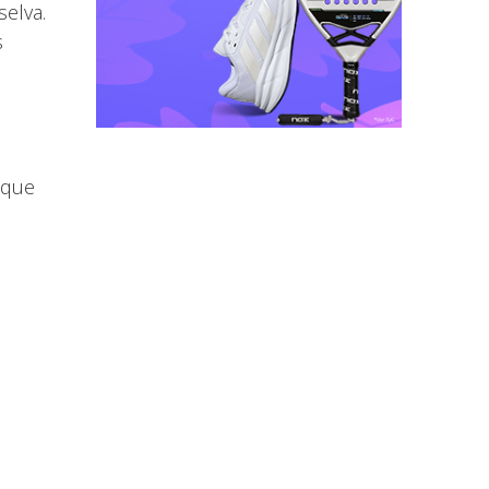
elva.
s
 que