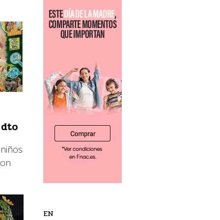
 dto
 niños
con
EN