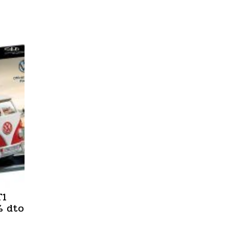
T1
% dto