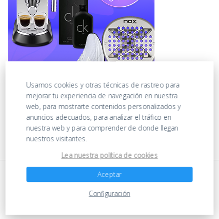
Usamos cookies y otras técnicas de rastreo para
mejorar tu experiencia de navegación en nuestra
web, para mostrarte contenidos personalizados y
anuncios adecuados, para analizar el tráfico en
nuestra web y para comprender de donde llegan
nuestros visitantes.
Lea nuestra política de cookies
Aceptar
Configuración