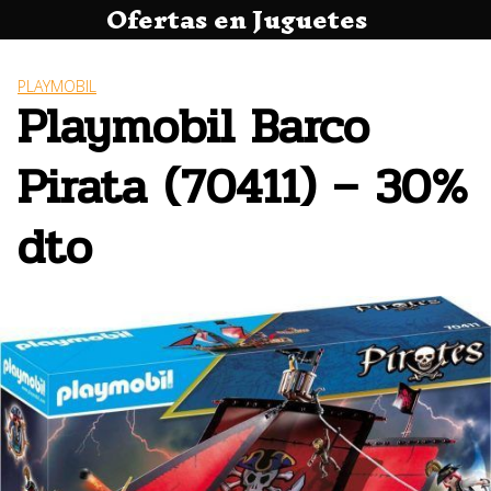
Ofertas en Juguetes
Saltar
al
contenido
PLAYMOBIL
Playmobil Barco
Pirata (70411) – 30%
dto