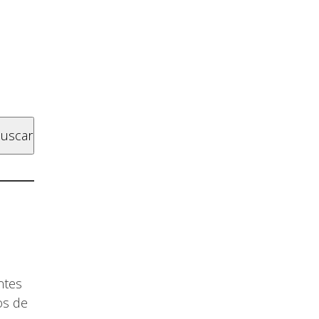
uscar
ntes
os de