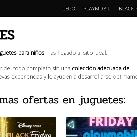
LEGO
PLAYMOBIL
BLACK 
ES
uguetes para niños
, has llegado al sitio ideal.
ar del todo completo sin una
colección adecuada de
uevas experiencias y le ayuden a desarrollarse óptimame
imas ofertas en juguetes: