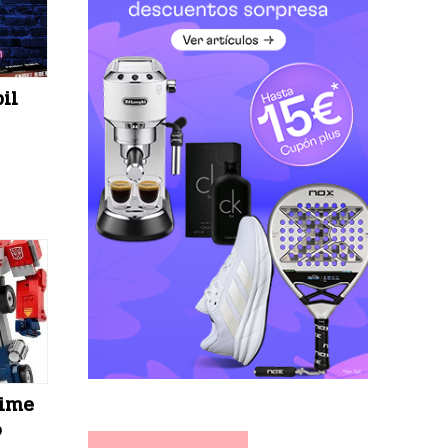
il
rime
o