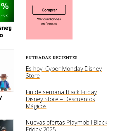
sney
o
ENTRADAS RECIENTES
Es hoy! Cyber Monday Disney
Store
Fin de semana Black Friday
V
Disney Store – Descuentos
Mágicos
Nuevas ofertas Playmobil Black
Friday 2025