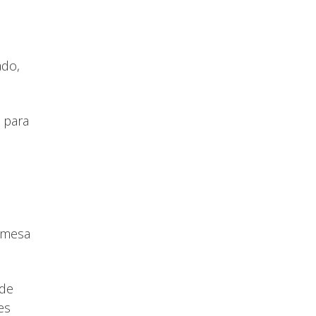
ado,
 para
e mesa
 de
es