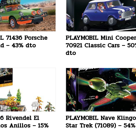
L 71436 Porsche
PLAYMOBIL Mini Coope
ad – 43% dto
70921 Classic Cars – 5
dto
6 Rivendel El
PLAYMOBIL Nave Kling
los Anillos – 15%
Star Trek (71089) – 54%