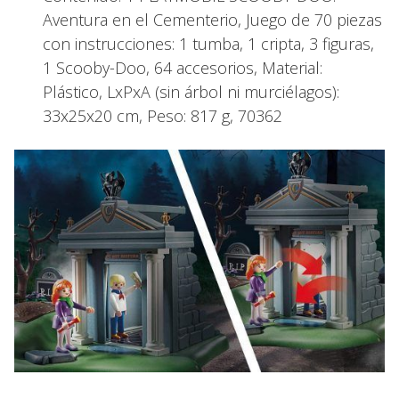
Aventura en el Cementerio, Juego de 70 piezas
con instrucciones: 1 tumba, 1 cripta, 3 figuras,
1 Scooby-Doo, 64 accesorios, Material:
Plástico, LxPxA (sin árbol ni murciélagos):
33x25x20 cm, Peso: 817 g, 70362