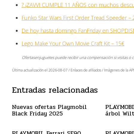
? ¡ZAVVI CUMPLE 11 AÑOS con muchos descu
Funko Star Wars First Order Tread Speeder –
De hoy hasta domingo FanFriday en SHOPDI
Lego Make Your Own Movie Craft Kit – 15€
Ofertasenjuguetes puede recibir una compensación si visitas o 
Última actualización el 2026-08-07 / Enlaces de afiliados / Imágenes de la API
Entradas relacionadas
Nuevas ofertas Playmobil
PLAYMOBIL
Black Friday 2025
árbol Wil
PLAYMOBIL Ferrari SF90
PLAYMOBI