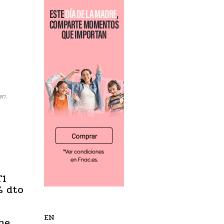
an.
T1
% dto
EN
he