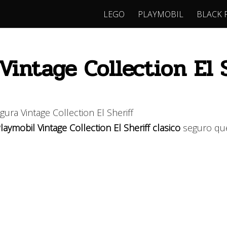
LEGO
PLAYMOBIL
BLACK 
intage Collection El S
laymobil Vintage Collection El Sheriff clasico
seguro qu