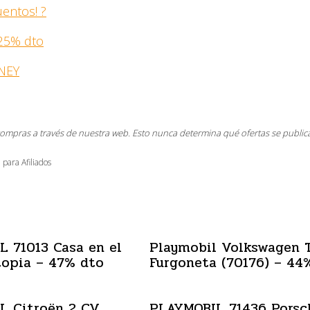
entos! ?
 25% dto
SNEY
compras a través de nuestra web. Esto nunca determina qué ofertas se public
 para Afiliados
 71013 Casa en el
Playmobil Volkswagen 
topia – 47% dto
Furgoneta (70176) – 44
L Citroën 2 CV
PLAYMOBIL 71436 Porsc