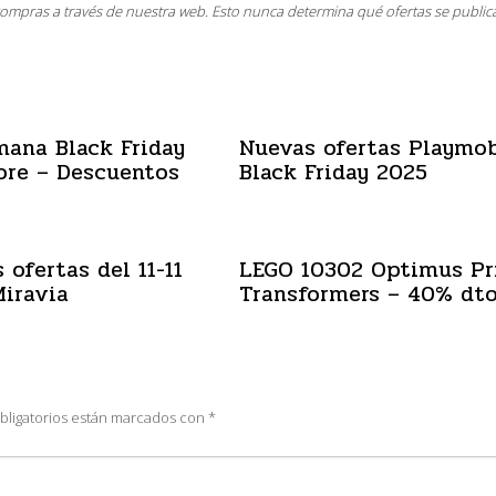
compras a través de nuestra web. Esto nunca determina qué ofertas se public
mana Black Friday
Nuevas ofertas Playmob
ore – Descuentos
Black Friday 2025
 ofertas del 11-11
LEGO 10302 Optimus P
iravia
Transformers – 40% dt
bligatorios están marcados con
*