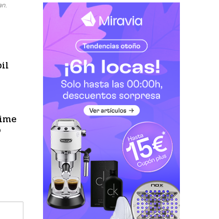
an.
il
rime
o