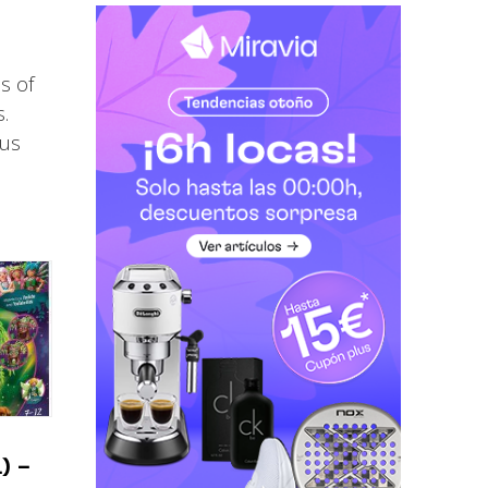
s of
s.
sus
) –