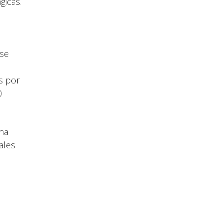
gicas.
 se
s por
0
una
ales