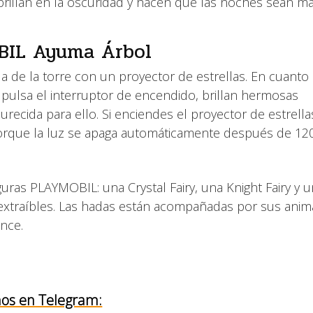
s brillan en la oscuridad y hacen que las noches sean má
OBIL Ayuma Árbol
 de la torre con un proyector de estrellas. En cuanto
se pulsa el interruptor de encendido, brillan hermosas
urecida para ello. Si enciendes el proyector de estrella
 porque la luz se apaga automáticamente después de 12
iguras PLAYMOBIL: una Crystal Fairy, una Knight Fairy y 
y extraíbles. Las hadas están acompañadas por sus anim
ince.
os en Telegram: