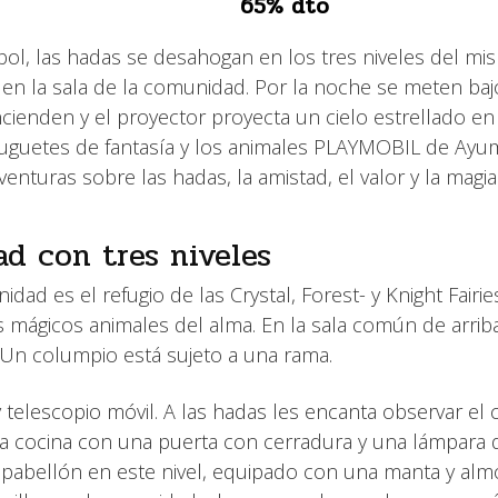
65% dto
rbol, las hadas se desahogan en los tres niveles del mi
n en la sala de la comunidad. Por la noche se meten baj
cienden y el proyector proyecta un cielo estrellado en
e juguetes de fantasía y los animales PLAYMOBIL de Ayu
enturas sobre las hadas, la amistad, el valor y la magia
d con tres niveles
d es el refugio de las Crystal, Forest- y Knight Fairies
os mágicos animales del alma. En la sala común de arriba
. Un columpio está sujeto a una rama.
 telescopio móvil. A las hadas les encanta observar el c
 la cocina con una puerta con cerradura y una lámpara 
el pabellón en este nivel, equipado con una manta y al