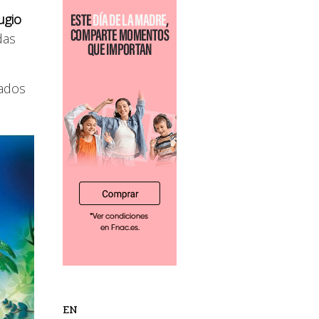
ugio
das
eados
EN