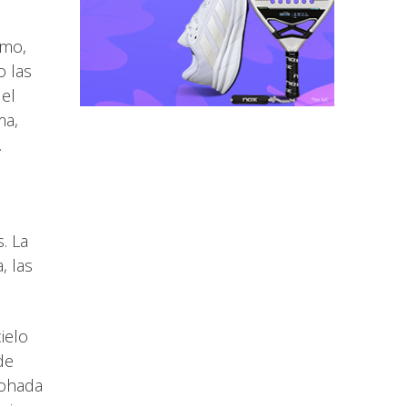
smo,
o las
 el
ma,
.
. La
, las
ielo
de
mohada