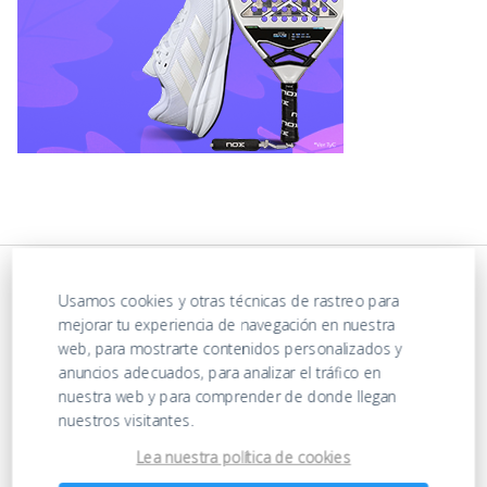
Usamos cookies y otras técnicas de rastreo para
mejorar tu experiencia de navegación en nuestra
web, para mostrarte contenidos personalizados y
anuncios adecuados, para analizar el tráfico en
nuestra web y para comprender de donde llegan
nuestros visitantes.
https://ofertasenjuguetes.com/privacy-policy/
Lea nuestra política de cookies