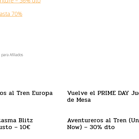
nture – 36% dto
hasta 70%
 para Afiliados
os al Tren Europa
Vuelve el PRIME DAY Ju
o
de Mesa
tasma Blitz
Aventureros al Tren (U
usto – 10€
Now) – 30% dto