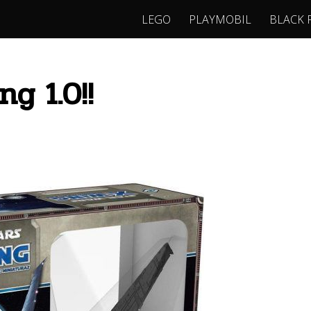
LEGO
PLAYMOBIL
BLACK 
g 1.0!!