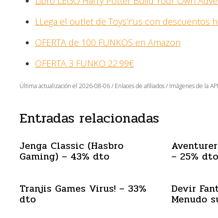
Libro LEGO Harry Potter Build Your Own Adve
LLega el outlet de Toys’r’us con descuentos 
OFERTA de 100 FUNKOS en Amazon
OFERTA 3 FUNKO 22.99€
Última actualización el 2026-08-06 / Enlaces de afiliados / Imágenes de la API
Entradas relacionadas
Jenga Classic (Hasbro
Aventurer
Gaming) – 43% dto
– 25% dt
Tranjis Games Virus! – 33%
Devir Fan
dto
Menudo s