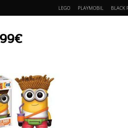
LEGO
PLAYMOBIL
BLACK 
.99€