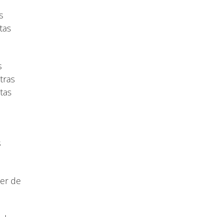
s
tas
s
tras
tas
s
ser de