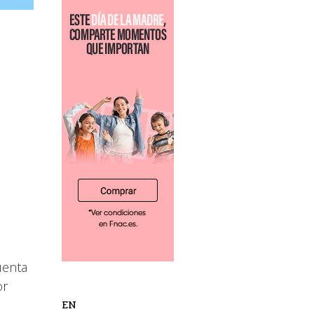
uenta
or
EN