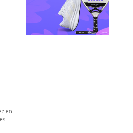
ez en
res