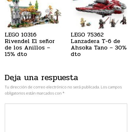
LEGO 10316
LEGO 75362
Rivendel El señor
Lanzadera T-6 de
de los Anillos –
Ahsoka Tano – 30%
15% dto
dto
Deja una respuesta
Tu dirección de correo electrónico no será publicada.
Los campos
obligatorios están marcados con
*