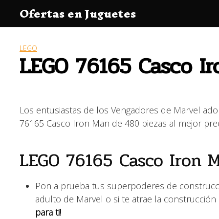
Saltar
Ofertas en Juguetes
al
contenido
LEGO
LEGO 76165 Casco Ir
Los entusiastas de los Vengadores de Marvel adora
76165 Casco Iron Man de 480 piezas al mejor pr
LEGO 76165 Casco Iron 
Pon a prueba tus superpoderes de construcci
adulto de Marvel o si te atrae la construcció
para ti!