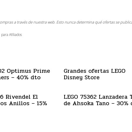
compras a través de nuestra web. Esto nunca determina qué ofertas se public
 para Afiliados
02 Optimus Prime
Grandes ofertas LEGO
ers – 40% dto
Disney Store
6 Rivendel El
LEGO 75362 Lanzadera 
los Anillos – 15%
de Ahsoka Tano – 30% 