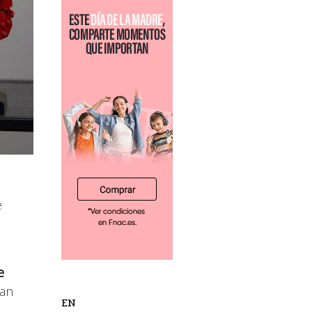
e
e
ran
EN