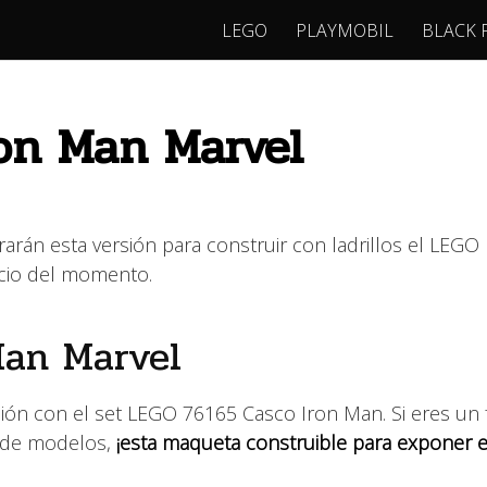
LEGO
PLAYMOBIL
BLACK 
on Man Marvel
rán esta versión para construir con ladrillos el LEGO
ecio del momento.
Man Marvel
ón con el set LEGO 76165 Casco Iron Man. Si eres un 
n de modelos,
¡esta maqueta construible para exponer 