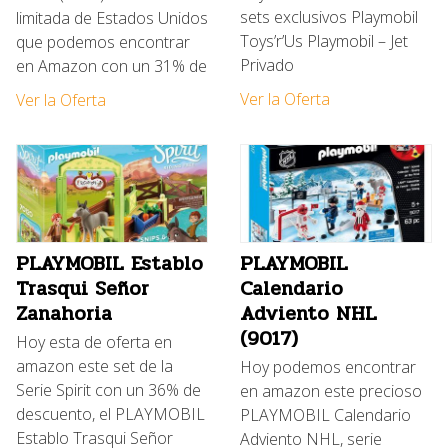
sets exclusivos Playmobil
limitada de Estados Unidos
Toys’r’Us Playmobil – Jet
que podemos encontrar
Privado
en Amazon con un 31% de
Ver la Oferta
Ver la Oferta
PLAYMOBIL Establo
PLAYMOBIL
Trasqui Señor
Calendario
Zanahoria
Adviento NHL
(9017)
Hoy esta de oferta en
amazon este set de la
Hoy podemos encontrar
Serie Spirit con un 36% de
en amazon este precioso
descuento, el PLAYMOBIL
PLAYMOBIL Calendario
Establo Trasqui Señor
Adviento NHL, serie