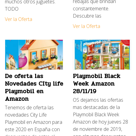
rebajas que brindan
muchos otros juguetes.
constantemente.
TODO
Descubre las
Ver la Oferta
Ver la Oferta
De oferta las
Playmobil Black
Novedades CIty life
Week Amazon
Playmobil en
28/11/19
Amazon
OS dejamos las ofertas
mas destacadas de la
Tenemos de oferta las
Playmobil Black Week
novedades City Life
Amazon de hoy jueves 28
Playmobil en Amazon para
de noviembre de 2019,
este 2020 en España con