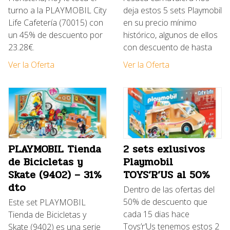
turno a la PLAYMOBIL City
deja estos 5 sets Playmobil
Life Cafetería (70015) con
en su precio mínimo
un 45% de descuento por
histórico, algunos de ellos
23.28€.
con descuento de hasta
Ver la Oferta
Ver la Oferta
PLAYMOBIL Tienda
2 sets exlusivos
de Bicicletas y
Playmobil
Skate (9402) – 31%
TOYS’R’US al 50%
dto
Dentro de las ofertas del
50% de descuento que
Este set PLAYMOBIL
cada 15 dias hace
Tienda de Bicicletas y
Toys’r’Us tenemos estos 2
Skate (9402) es una serie