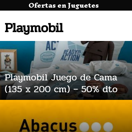
Ofertas en Juguetes
Saltar
al
contenido
Playmobil
Playmobil Juego de Cama
(135 x 200 cm) – 50% dto