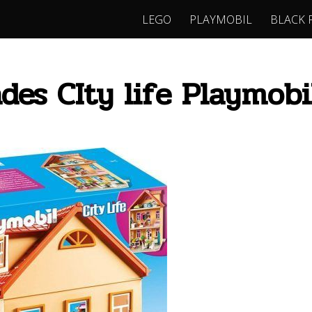
LEGO
PLAYMOBIL
BLACK 
ades CIty life Playmo