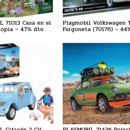
 71013 Casa en el
Playmobil Volkswagen 
topia – 47% dto
Furgoneta (70176) – 44
L Citroën 2 CV
PLAYMOBIL 71436 Porsc