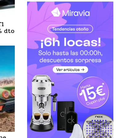
T1
% dto
he