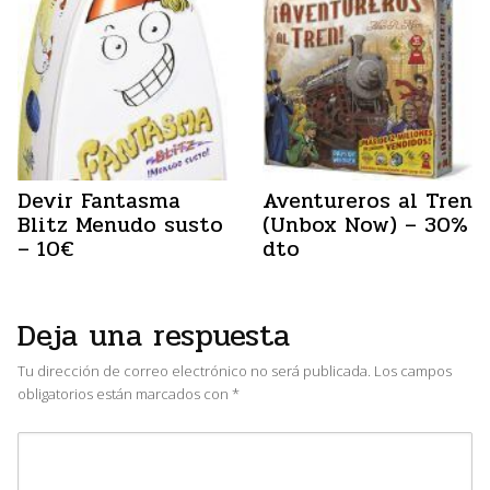
Devir Fantasma
Aventureros al Tren
Blitz Menudo susto
(Unbox Now) – 30%
– 10€
dto
Deja una respuesta
Tu dirección de correo electrónico no será publicada.
Los campos
obligatorios están marcados con
*