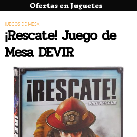
Ofertas en Juguetes
Saltar
al
contenido
JUEGOS DE MESA
¡Rescate! Juego de
Mesa DEVIR