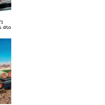
T1
% dto