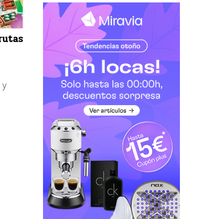
rutas
 y