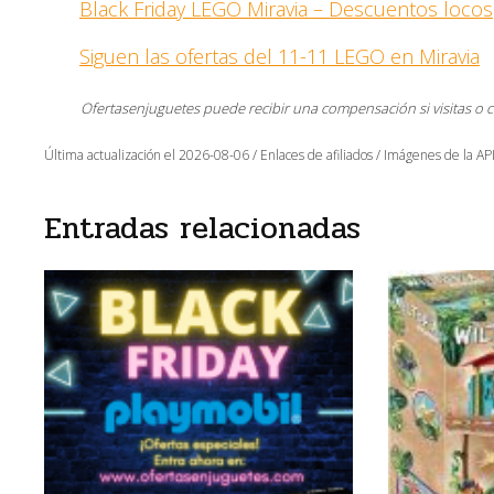
Black Friday LEGO Miravia – Descuentos locos
Siguen las ofertas del 11-11 LEGO en Miravia
Ofertasenjuguetes puede recibir una compensación si visitas o 
Última actualización el 2026-08-06 / Enlaces de afiliados / Imágenes de la API
Entradas relacionadas