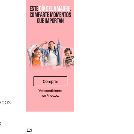
eados
o
EN