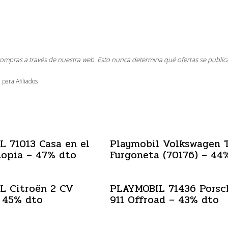
compras a través de nuestra web. Esto nunca determina qué ofertas se public
 para Afiliados
 71013 Casa en el
Playmobil Volkswagen 
topia – 47% dto
Furgoneta (70176) – 44
L Citroën 2 CV
PLAYMOBIL 71436 Porsc
 45% dto
911 Offroad – 43% dto