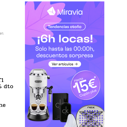
an.
T1
% dto
he