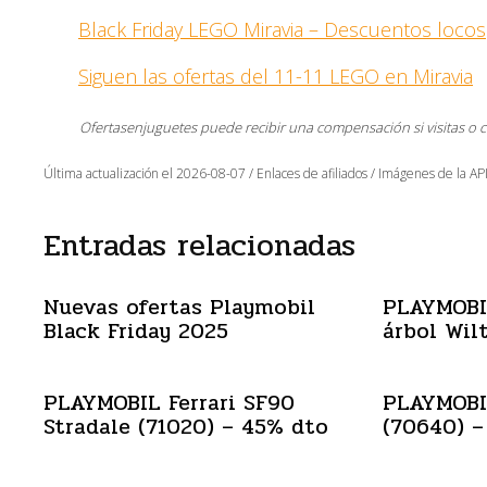
Black Friday LEGO Miravia – Descuentos locos
Siguen las ofertas del 11-11 LEGO en Miravia
Ofertasenjuguetes puede recibir una compensación si visitas o 
Última actualización el 2026-08-07 / Enlaces de afiliados / Imágenes de la API
Entradas relacionadas
Nuevas ofertas Playmobil
PLAYMOBIL
Black Friday 2025
árbol Wil
PLAYMOBIL Ferrari SF90
PLAYMOBI
Stradale (71020) – 45% dto
(70640) –