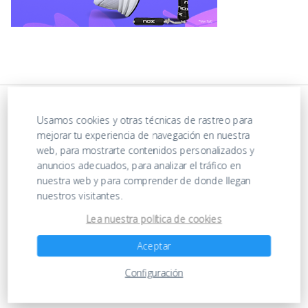
Usamos cookies y otras técnicas de rastreo para
mejorar tu experiencia de navegación en nuestra
web, para mostrarte contenidos personalizados y
anuncios adecuados, para analizar el tráfico en
nuestra web y para comprender de donde llegan
nuestros visitantes.
https://ofertasenjuguetes.com/privacy-policy/
Lea nuestra política de cookies
Aceptar
Ofertas en Juguetes
Configuración