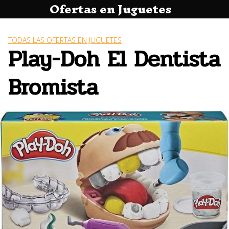
Ofertas en Juguetes
Saltar
al
contenido
TODAS LAS OFERTAS EN JUGUETES
Play-Doh El Dentista
Bromista