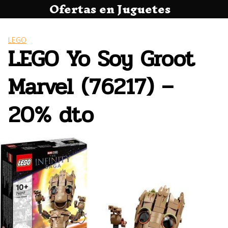
Ofertas en Juguetes
Saltar
al
contenido
LEGO
LEGO Yo Soy Groot
Marvel (76217) –
20% dto