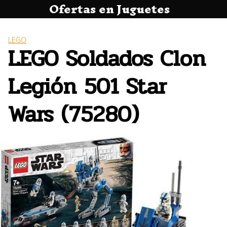
Ofertas en Juguetes
Saltar
al
contenido
LEGO
LEGO Soldados Clon
Legión 501 Star
Wars (75280)