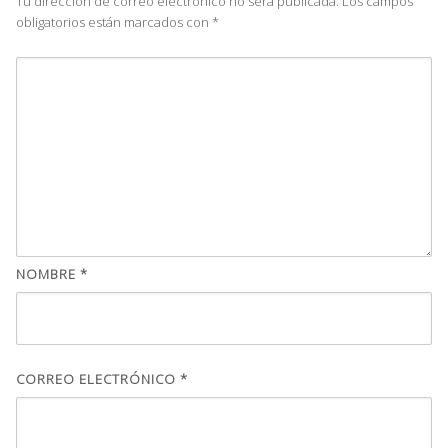
Tu dirección de correo electrónico no será publicada.
Los campos
obligatorios están marcados con
*
NOMBRE
*
CORREO ELECTRÓNICO
*