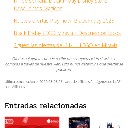
Fin de semana Black Friday Disney Store –
Descuentos Mágicos
Nuevas ofertas Playmobil Black Friday 2025
Black Friday LEGO Miravia – Descuentos locos
Siguen las ofertas del 11-11 LEGO en Miravia
Ofertasenjuguetes puede recibir una compensación si visitas o
compras a través de nuestra web. Esto nunca determina qué ofertas se
publican.
Última actualización el 2026-08-08 / Enlaces de afiliados / Imágenes de la API
para Afiliados
Entradas relacionadas