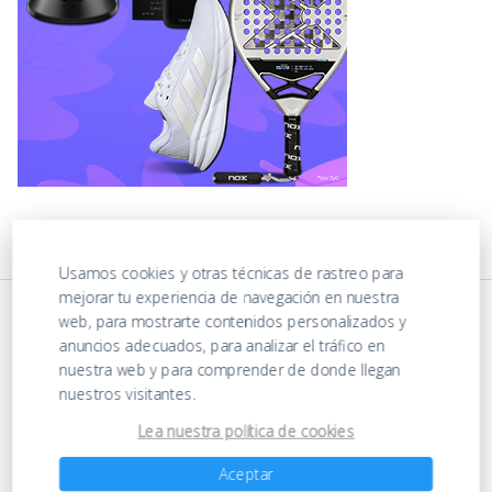
Usamos cookies y otras técnicas de rastreo para
mejorar tu experiencia de navegación en nuestra
web, para mostrarte contenidos personalizados y
anuncios adecuados, para analizar el tráfico en
nuestra web y para comprender de donde llegan
nuestros visitantes.
Lea nuestra política de cookies
https://ofertasenjuguetes.com/privacy-policy/
Aceptar