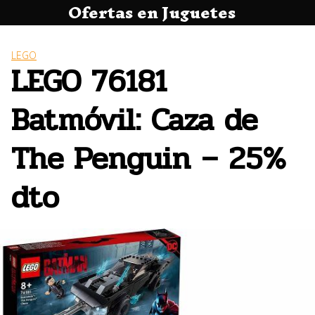
Ofertas en Juguetes
Saltar
al
contenido
LEGO
LEGO 76181
Batmóvil: Caza de
The Penguin – 25%
dto