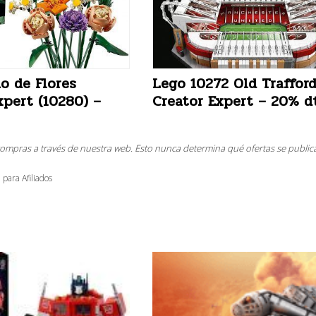
o de Flores
Lego 10272 Old Traffor
xpert (10280) –
Creator Expert – 20% d
compras a través de nuestra web. Esto nunca determina qué ofertas se public
 para Afiliados