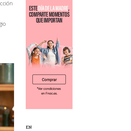
ucción
gio
EN