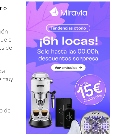
r o
ción
que el
es de
ca
GO muy
to de