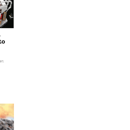
d
to
an.