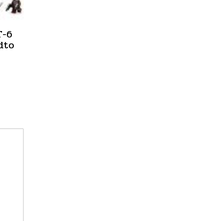
T-6
dto