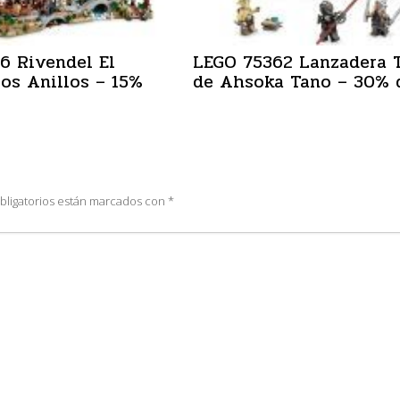
6 Rivendel El
LEGO 75362 Lanzadera 
los Anillos – 15%
de Ahsoka Tano – 30% 
bligatorios están marcados con
*