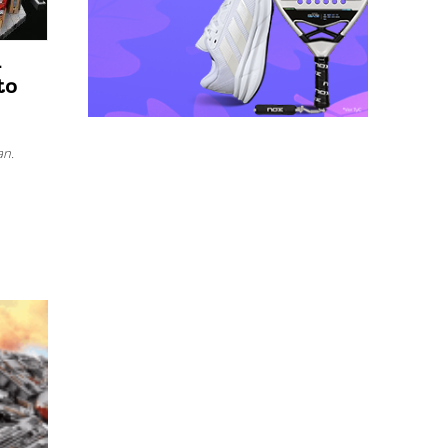
d
to
an.