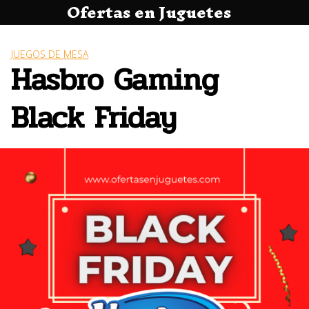
Ofertas en Juguetes
Saltar
al
contenido
JUEGOS DE MESA
Hasbro Gaming
Black Friday