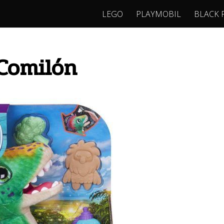
LEGO
PLAYMOBIL
BLACK 
 Comilón