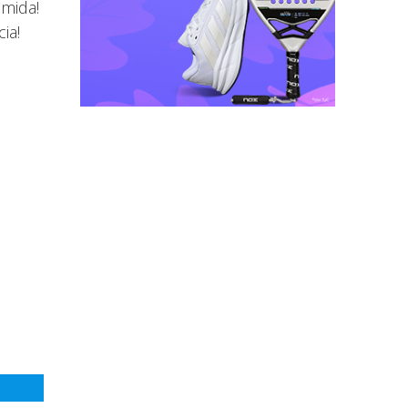
omida!
ia!