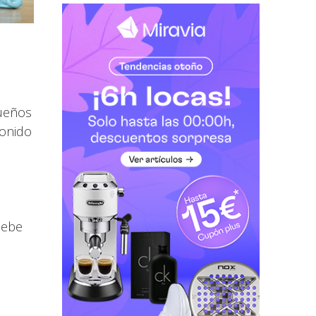
queños
sonido
bebe