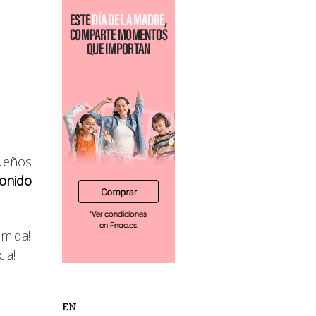
queños
sonido
omida!
ia!
EN