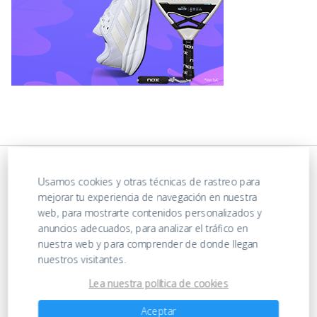
Usamos cookies y otras técnicas de rastreo para
mejorar tu experiencia de navegación en nuestra
web, para mostrarte contenidos personalizados y
anuncios adecuados, para analizar el tráfico en
nuestra web y para comprender de donde llegan
nuestros visitantes.
https://ofertasenjuguetes.com/privacy-policy/
Lea nuestra política de cookies
Aceptar