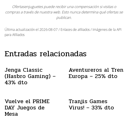
Ofertasenjuguetes puede recibir una compensación si visitas o
compras a través de nuestra web. Esto nunca determina qué ofertas se
publican.
Última actualización el 2026-08-07 / Enlaces de afiliados / Imágenes de la API
para Afiliados
Entradas relacionadas
Jenga Classic
Aventureros al Tren
(Hasbro Gaming) –
Europa – 25% dto
43% dto
Vuelve el PRIME
Tranjis Games
DAY Juegos de
Virus! – 33% dto
Mesa