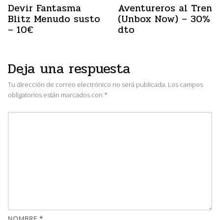
Devir Fantasma
Aventureros al Tren
Blitz Menudo susto
(Unbox Now) – 30%
– 10€
dto
Deja una respuesta
Tu dirección de correo electrónico no será publicada.
Los campos
obligatorios están marcados con
*
NOMBRE
*