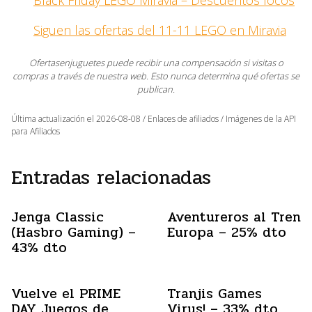
Siguen las ofertas del 11-11 LEGO en Miravia
Ofertasenjuguetes puede recibir una compensación si visitas o
compras a través de nuestra web. Esto nunca determina qué ofertas se
publican.
Última actualización el 2026-08-08 / Enlaces de afiliados / Imágenes de la API
para Afiliados
Entradas relacionadas
Jenga Classic
Aventureros al Tren
(Hasbro Gaming) –
Europa – 25% dto
43% dto
Vuelve el PRIME
Tranjis Games
DAY Juegos de
Virus! – 33% dto