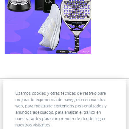
Usamos cookies y otras técnicas de rastreo para
mejorar tu experiencia de navegación en nuestra
web, para mostrarte contenidos personalizados y
anuncios adecuados, para analizar el tráfico en
nuestra web y para comprender de donde llegan
nuestros visitantes.
https://ofertasenjuguetes.com/privacy-policy/