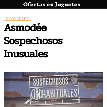
Ofertas en Juguetes
Saltar
al
contenido
JUEGOS DE MESA
Asmodée
Sospechosos
Inusuales