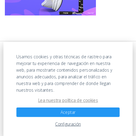
Usamos cookies y otras técnicas de rastreo para
mejorar tu experiencia de navegación en nuestra
web, para mostrarte contenidos personalizados y
anuncios adecuados, para analizar el tráfico en
nuestra web y para comprender de donde llegan
nuestros visitantes.
https://ofertasenjuguetes.com/privacy-policy/
Lea nuestra política de cookies
Aceptar
Ofertas en Juguetes
Configuración