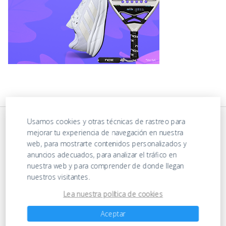
Usamos cookies y otras técnicas de rastreo para
mejorar tu experiencia de navegación en nuestra
web, para mostrarte contenidos personalizados y
anuncios adecuados, para analizar el tráfico en
nuestra web y para comprender de donde llegan
nuestros visitantes.
https://ofertasenjuguetes.com/privacy-policy/
Lea nuestra política de cookies
Aceptar