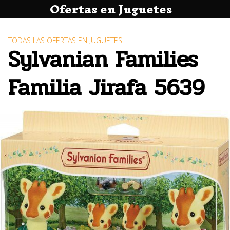
Ofertas en Juguetes
Saltar
al
contenido
TODAS LAS OFERTAS EN JUGUETES
Sylvanian Families
Familia Jirafa 5639