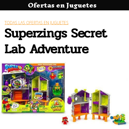
Ofertas en Juguetes
Saltar
al
contenido
TODAS LAS OFERTAS EN JUGUETES
Superzings Secret
Lab Adventure