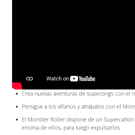
Crea nuevas aventuras de superzings con el n
Persigue a los villanos y atrápalos con el Mons
El Monster Roller dispone de un Supercañon 
encima de ellos, para luego expulsarlos.