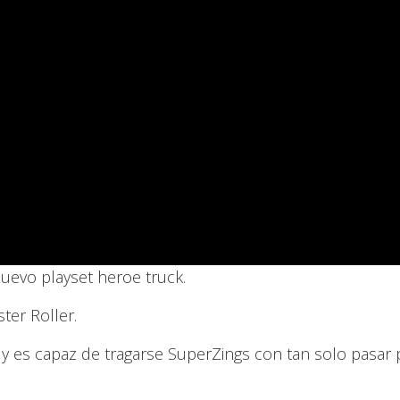
uevo playset heroe truck.
ter Roller.
y es capaz de tragarse SuperZings con tan solo pasar 