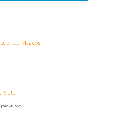
escuentos Mágicos
0% dto
 para Afiliados