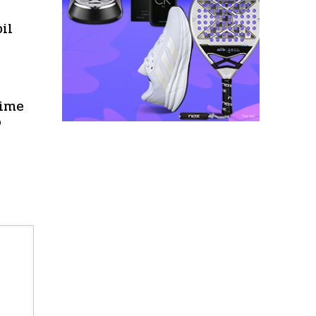
il
rime
o