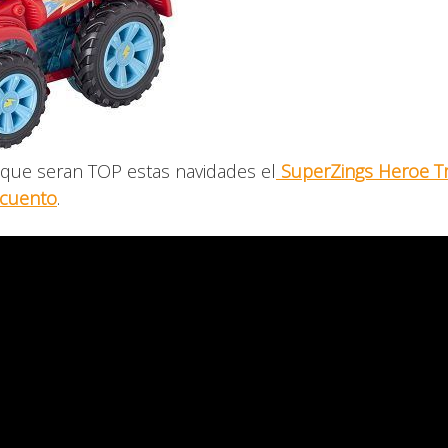
que seran TOP estas navidades el
SuperZings Heroe T
scuento
.