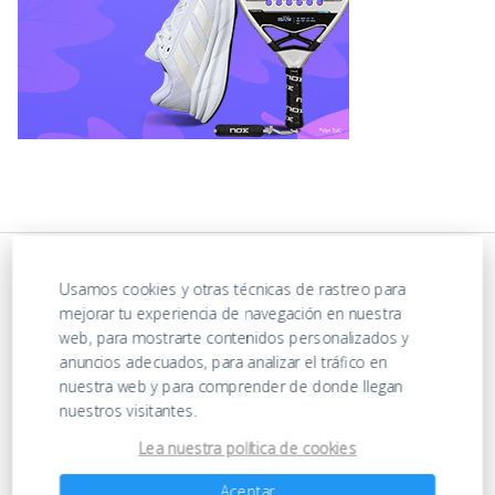
Usamos cookies y otras técnicas de rastreo para
mejorar tu experiencia de navegación en nuestra
web, para mostrarte contenidos personalizados y
anuncios adecuados, para analizar el tráfico en
nuestra web y para comprender de donde llegan
nuestros visitantes.
https://ofertasenjuguetes.com/privacy-policy/
Lea nuestra política de cookies
Aceptar