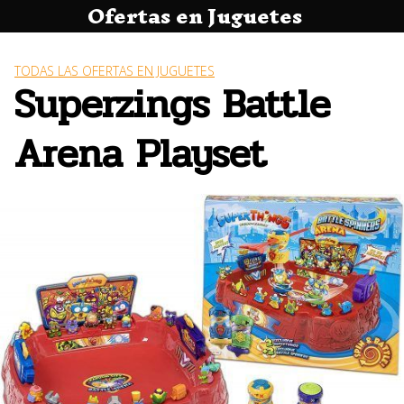
Ofertas en Juguetes
Saltar
al
contenido
TODAS LAS OFERTAS EN JUGUETES
Superzings Battle
Arena Playset